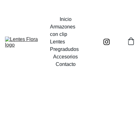
UN MUNDO POR VER
Inicio
Armazones 
con clip
Lentes 
Pregradudos
Accesorios
Contacto
Anima
gus