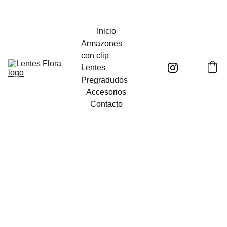
UN MUNDO POR VER
Inicio
Armazones 
con clip
Lentes 
Pregradudos
Accesorios
Contacto
Canop