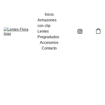
UN MUNDO POR VER
Inicio
Armazones 
con clip
Lentes 
Pregradudos
Accesorios
Contacto
Daria
Comodidad y
estilo: lentes