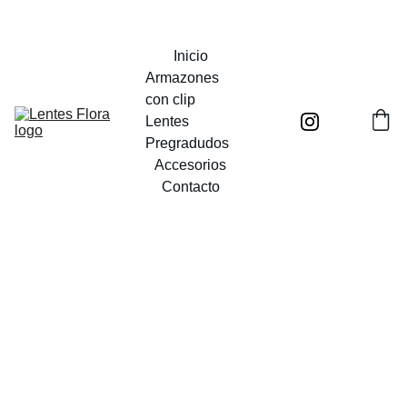
UN MUNDO POR VER
Inicio
Armazones 
con clip
Lentes 
Pregradudos
Accesorios
Contacto
Iron
Lentes
pregraduados