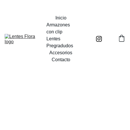
UN MUNDO POR VER
Inicio
Armazones 
con clip
Lentes 
Pregradudos
Accesorios
Contacto
Nookie
Diseño
innovador 2